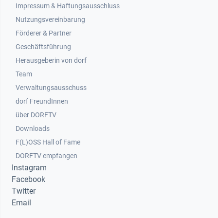
Impressum & Haftungsausschluss
Nutzungsvereinbarung
Footer 2
Förderer & Partner
Geschäftsführung
Herausgeberin von dorf
Team
Verwaltungsausschuss
dorf FreundInnen
Footer 3
über DORFTV
Downloads
F(L)OSS Hall of Fame
Footer 4
DORFTV empfangen
Instagram
Facebook
Twitter
Email