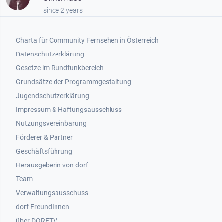
since 2 years
Footer 1
Charta für Community Fernsehen in Österreich
Datenschutzerklärung
Gesetze im Rundfunkbereich
Grundsätze der Programmgestaltung
Jugendschutzerklärung
Impressum & Haftungsausschluss
Nutzungsvereinbarung
Footer 2
Förderer & Partner
Geschäftsführung
Herausgeberin von dorf
Team
Verwaltungsausschuss
dorf FreundInnen
Footer 3
über DORFTV