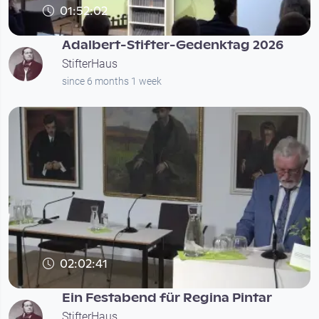
01:52:02
Adalbert-Stifter-Gedenktag 2026
StifterHaus
since 6 months 1 week
02:02:41
Ein Festabend für Regina Pintar
StifterHaus