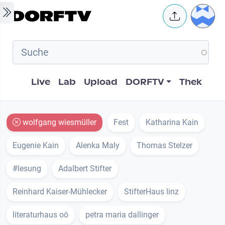
Skip to main content
User 
Hauptnavigation
Live
Lab
Upload
DORFTV
Thek
wolfgang wiesmüller
Fest
Katharina Kain
Eugenie Kain
Alenka Maly
Thomas Stelzer
#lesung
Adalbert Stifter
Reinhard Kaiser-Mühlecker
StifterHaus linz
literaturhaus oö
petra maria dallinger