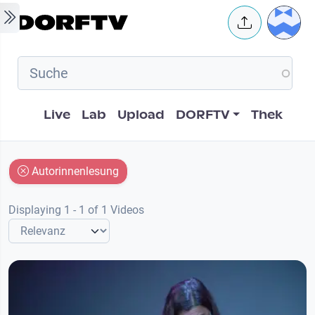
Skip to main content
User 
Hauptnavigation
Live
Lab
Upload
DORFTV
Thek
Autorinnenlesung
Displaying 1 - 1 of 1 Videos