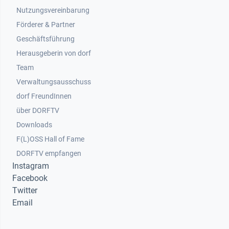
Nutzungsvereinbarung
Footer 2
Förderer & Partner
Geschäftsführung
Herausgeberin von dorf
Team
Verwaltungsausschuss
dorf FreundInnen
Footer 3
über DORFTV
Downloads
F(L)OSS Hall of Fame
Footer 4
DORFTV empfangen
Instagram
Facebook
Twitter
Email