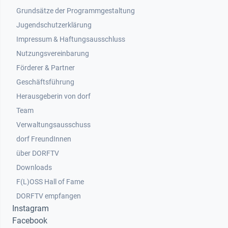
Grundsätze der Programmgestaltung
Jugendschutzerklärung
Impressum & Haftungsausschluss
Nutzungsvereinbarung
Footer 2
Förderer & Partner
Geschäftsführung
Herausgeberin von dorf
Team
Verwaltungsausschuss
dorf FreundInnen
Footer 3
über DORFTV
Downloads
F(L)OSS Hall of Fame
Footer 4
DORFTV empfangen
Instagram
Facebook