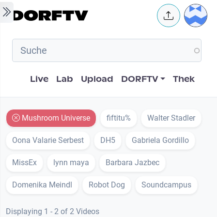
Skip to main content
User 
Hauptnavigation
Live
Lab
Upload
DORFTV
Thek
Mushroom Universe
fiftitu%
Walter Stadler
Oona Valarie Serbest
DH5
Gabriela Gordillo
MissEx
lynn maya
Barbara Jazbec
Domenika Meindl
Robot Dog
Soundcampus
Displaying 1 - 2 of 2 Videos