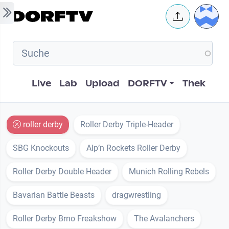
Skip to main content
User 
Hauptnavigation
Live
Lab
Upload
DORFTV
Thek
roller derby
Roller Derby Triple-Header
SBG Knockouts
Alp’n Rockets Roller Derby
Roller Derby Double Header
Munich Rolling Rebels
Bavarian Battle Beasts
dragwrestling
Roller Derby Brno Freakshow
The Avalanchers