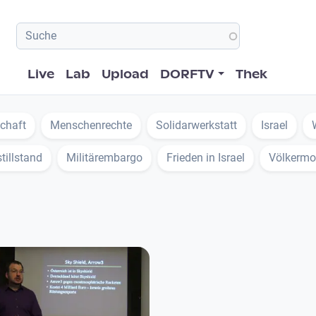
Hauptnavigation
Live
Lab
Upload
DORFTV
Thek
schaft
Menschenrechte
Solidarwerkstatt
Israel
tillstand
Militärembargo
Frieden in Israel
Völkermo