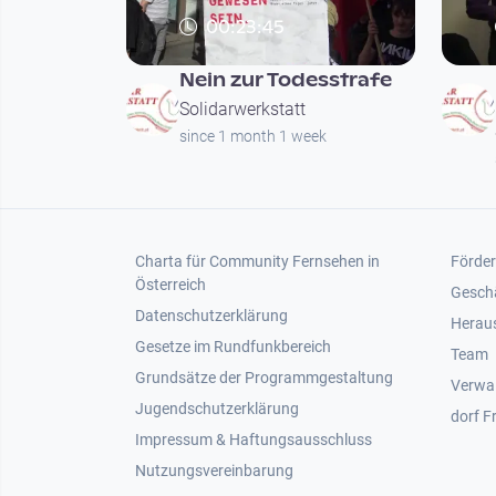
00:23:45
Nein zur Todesstrafe
Solidarwerkstatt
since 1 month 1 week
Footer 1
Foot
Charta für Community Fernsehen in
Förder
Österreich
Gesch
Datenschutzerklärung
Heraus
Gesetze im Rundfunkbereich
Team
Grundsätze der Programmgestaltung
Verwa
Jugendschutzerklärung
dorf F
Impressum & Haftungsausschluss
Nutzungsvereinbarung