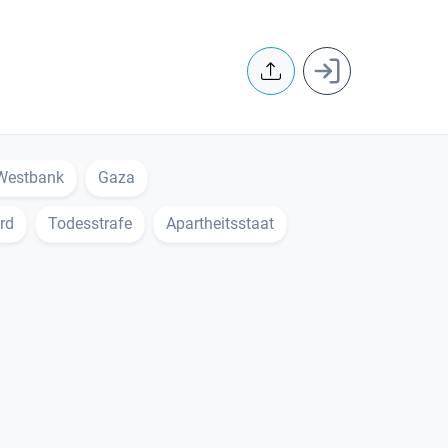
User accoun
Westbank
Gaza
rd
Todesstrafe
Apartheitsstaat