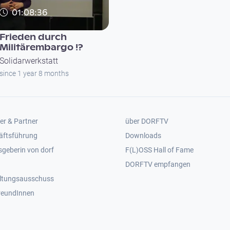
01:08:36
Frieden durch
Militärembargo !?
Solidarwerkstatt
since 1 year 8 months
er 2
Footer 3
er & Partner
über DORFTV
äftsführung
Downloads
geberin von dorf
F(L)OSS Hall of Fame
Footer 4
DORFTV empfangen
ltungsausschuss
reundInnen