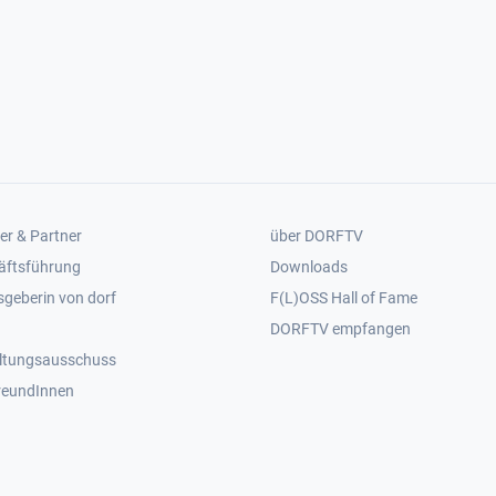
er 2
Footer 3
er & Partner
über DORFTV
äftsführung
Downloads
geberin von dorf
F(L)OSS Hall of Fame
Footer 4
DORFTV empfangen
ltungsausschuss
reundInnen