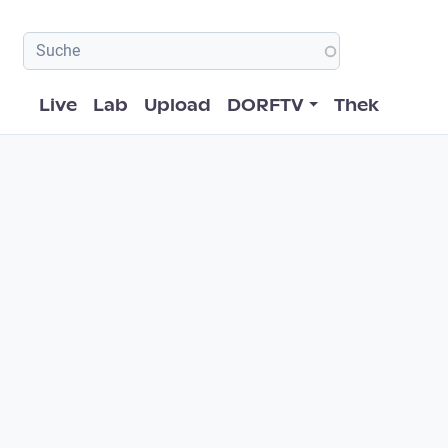
Hauptnavigation
Live
Lab
Upload
DORFTV
Thek