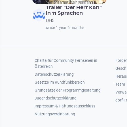
Trailer "Der Herr Karl"
in 11 Sprachen
DH5
since 1 year 6 months
Footer 1
Foot
Charta für Community Fernsehen in
Förder
Österreich
Gesch
Datenschutzerklärung
Heraus
Gesetze im Rundfunkbereich
Team
Grundsätze der Programmgestaltung
Verwa
Jugendschutzerklärung
dorf F
Impressum & Haftungsausschluss
Nutzungsvereinbarung