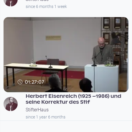
since 6 months 1 week
01:27:07
Herbert Eisenreich (1925 –1986) und
seine Korrektur des Stif
StifterHaus
since 1 year 6 months