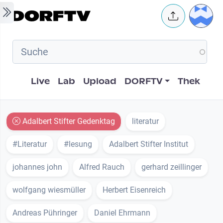
Skip to main content
User 
Hauptnavigation
Live
Lab
Upload
DORFTV
Thek
Adalbert Stifter Gedenktag
literatur
#Literatur
#lesung
Adalbert Stifter Institut
johannes john
Alfred Rauch
gerhard zeillinger
wolfgang wiesmüller
Herbert Eisenreich
Andreas Pühringer
Daniel Ehrmann