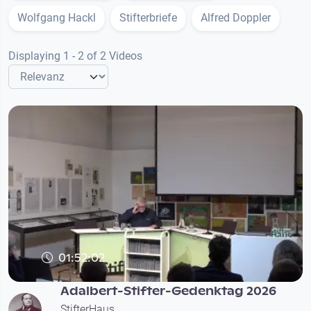
Wolfgang Hackl
Stifterbriefe
Alfred Doppler
Displaying 1 - 2 of 2 Videos
01:52:02
Adalbert-Stifter-Gedenktag 2026
StifterHaus