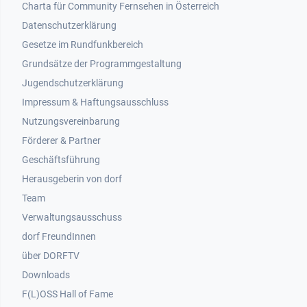
Footer 1
Charta für Community Fernsehen in Österreich
Datenschutzerklärung
Gesetze im Rundfunkbereich
Grundsätze der Programmgestaltung
Jugendschutzerklärung
Impressum & Haftungsausschluss
Nutzungsvereinbarung
Footer 2
Förderer & Partner
Geschäftsführung
Herausgeberin von dorf
Team
Verwaltungsausschuss
dorf FreundInnen
Footer 3
über DORFTV
Downloads
F(L)OSS Hall of Fame