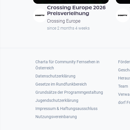
Crossing Europe 2026
Preisverleihung
Crossing Europe
since 2 months 4 weeks
Footer 1
Foot
Charta für Community Fernsehen in
Förder
Österreich
Gesch
Datenschutzerklärung
Heraus
Gesetze im Rundfunkbereich
Team
Grundsätze der Programmgestaltung
Verwa
Jugendschutzerklärung
dorf F
Impressum & Haftungsausschluss
Nutzungsvereinbarung