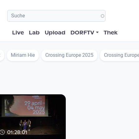
Hauptnavigation
Live
Lab
Upload
DORFTV
Thek
t
Miriam Hie
Crossing Europe 2025
Crossing Europ
01:28:01