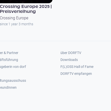
Crossing Europe Pr
Crossing Europe 2025 |
Preisverleihung
Crossing Europe
since 1 year 3 months
er 2
Footer 3
er & Partner
über DORFTV
äftsführung
Downloads
geberin von dorf
F(L)OSS Hall of Fame
Footer 4
DORFTV empfangen
ltungsausschuss
reundInnen