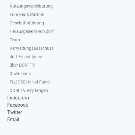
Nutzungsvereinbarung
Footer 2
Förderer & Partner
Geschäftsführung
Herausgeberin von dorf
Team
Verwaltungsausschuss
dorf FreundInnen
Footer 3
über DORFTV
Downloads
F(L)OSS Hall of Fame
Footer 4
DORFTV empfangen
Instagram
Facebook
Twitter
Email