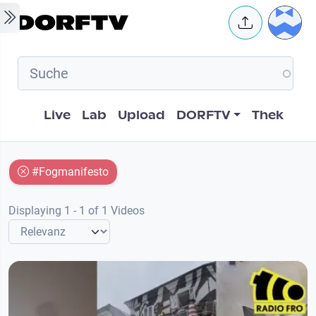
Skip to main content
User 
Hauptnavigation
Live
Lab
Upload
DORFTV
Thek
#Fogmanifesto
Displaying 1 - 1 of 1 Videos