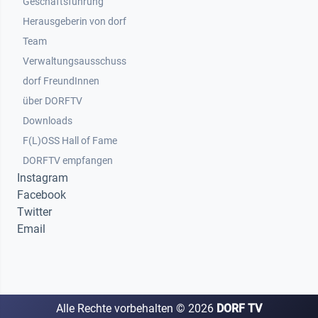
Geschäftsführung
Herausgeberin von dorf
Team
Verwaltungsausschuss
dorf FreundInnen
Footer 3
über DORFTV
Downloads
F(L)OSS Hall of Fame
Footer 4
DORFTV empfangen
Instagram
Facebook
Twitter
Email
Alle Rechte vorbehalten ©
2026
DORF TV