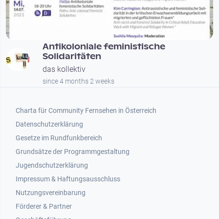
02:00:31
Antikoloniale feministische
Solidaritäten
das kollektiv
since 4 months 2 weeks
Footer 1
Charta für Community Fernsehen in Österreich
Datenschutzerklärung
Gesetze im Rundfunkbereich
Grundsätze der Programmgestaltung
Jugendschutzerklärung
Impressum & Haftungsausschluss
Nutzungsvereinbarung
Footer 2
Förderer & Partner