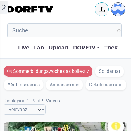
Skip to main content
User 
Hauptnavigation
Live
Lab
Upload
DORFTV
Thek
Sommerbildungswoche das kollektiv
Solidarität
#Antirassismus
Antirassismus
Dekolonisierung
Displaying 1 - 9 of 9 Videos