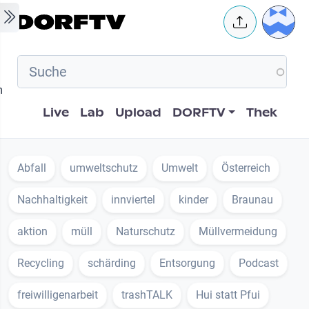
Skip to main content
User 
m
Hauptnavigation
Live
Lab
Upload
DORFTV
Thek
Abfall
umweltschutz
Umwelt
Österreich
Nachhaltigkeit
innviertel
kinder
Braunau
aktion
müll
Naturschutz
Müllvermeidung
Recycling
schärding
Entsorgung
Podcast
freiwilligenarbeit
trashTALK
Hui statt Pfui