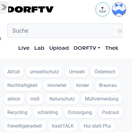
Skip to main content
User 
m
Hauptnavigation
Live
Lab
Upload
DORFTV
Thek
Abfall
umweltschutz
Umwelt
Österreich
Nachhaltigkeit
innviertel
kinder
Braunau
aktion
müll
Naturschutz
Müllvermeidung
Recycling
schärding
Entsorgung
Podcast
freiwilligenarbeit
trashTALK
Hui statt Pfui