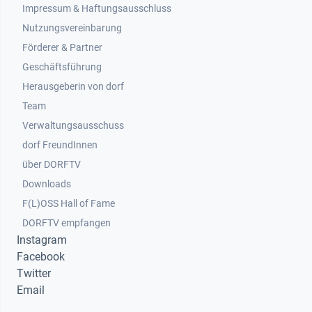
Impressum & Haftungsausschluss
Nutzungsvereinbarung
Footer 2
Förderer & Partner
Geschäftsführung
Herausgeberin von dorf
Team
Verwaltungsausschuss
dorf FreundInnen
Footer 3
über DORFTV
Downloads
F(L)OSS Hall of Fame
Footer 4
DORFTV empfangen
Instagram
Facebook
Twitter
Email