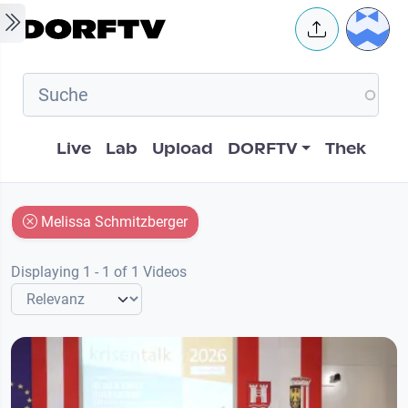
Skip to main content
User 
Hauptnavigation
Live
Lab
Upload
DORFTV
Thek
Melissa Schmitzberger
Displaying 1 - 1 of 1 Videos