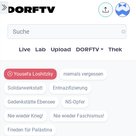
Skip to main content
User 
Hauptnavigation
Live
Lab
Upload
DORFTV
Thek
Yousefa Loshitzky
niemals vergessen
Solidarwerkstatt
Entnazifizierung
Gedenkstätte Ebensee
NS-Opfer
Nie wieder Krieg!
Nie wieder Faschismus!
Frieden für Palästina