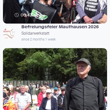
00:42:45
Befreiungsfeier Mauthausen 2026
Solidarwerkstatt
since 2 months 1 week
00:25:05