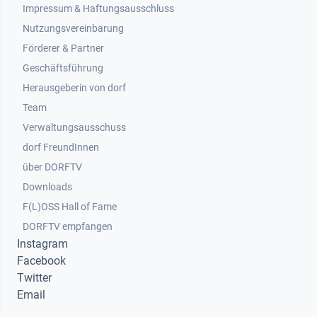
Impressum & Haftungsausschluss
Nutzungsvereinbarung
Footer 2
Förderer & Partner
Geschäftsführung
Herausgeberin von dorf
Team
Verwaltungsausschuss
dorf FreundInnen
Footer 3
über DORFTV
Downloads
F(L)OSS Hall of Fame
Footer 4
DORFTV empfangen
Instagram
Facebook
Twitter
Email