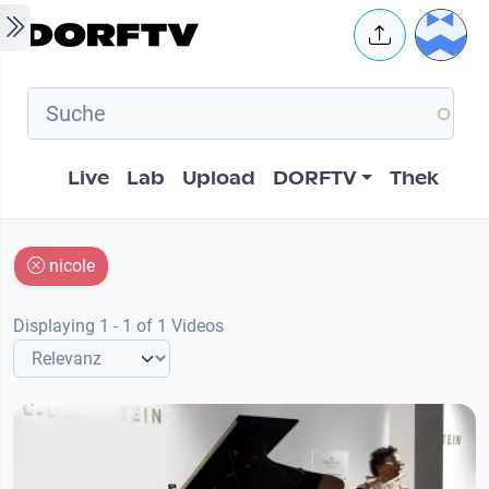
Skip to main content
User 
Hauptnavigation
Live
Lab
Upload
DORFTV
Thek
nicole
Displaying 1 - 1 of 1 Videos