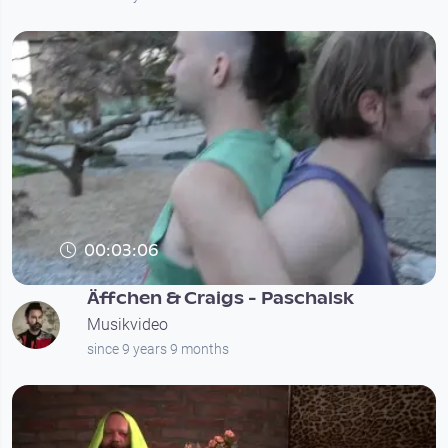
00:03:06
Äffchen & Craigs - Paschalsk
Musikvideo
since 9 years 9 months