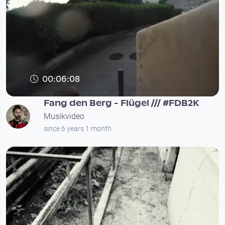
00:06:08
Fang den Berg - Flügel /// #FDB2K
Musikvideo
since 6 years 1 month