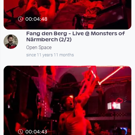
00:04:48
Fang den Berg - Live @ Monsters of
Närmberch (2/2)
Open Space
since 11 years 11 months
00:04:43