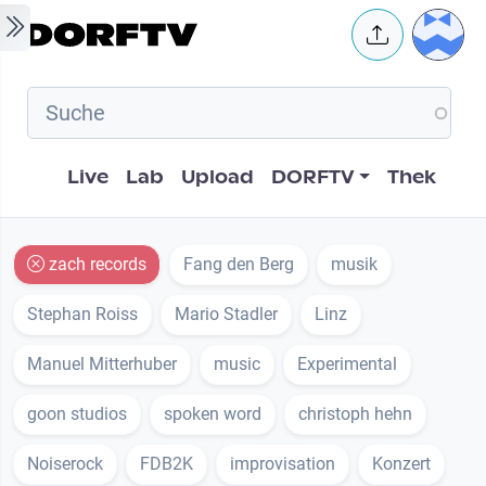
Skip to main content
User 
Hauptnavigation
Live
Lab
Upload
DORFTV
Thek
zach records
Fang den Berg
musik
Stephan Roiss
Mario Stadler
Linz
Manuel Mitterhuber
music
Experimental
goon studios
spoken word
christoph hehn
Noiserock
FDB2K
improvisation
Konzert