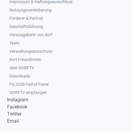
Impressum & Haftungsausschluss
Nutzungsvereinbarung
Footer 2
Förderer & Partner
Geschäftsführung
Herausgeberin von dorf
Team
Verwaltungsausschuss
dorf FreundInnen
Footer 3
über DORFTV
Downloads
F(L)OSS Hall of Fame
Footer 4
DORFTV empfangen
Instagram
Facebook
Twitter
Email