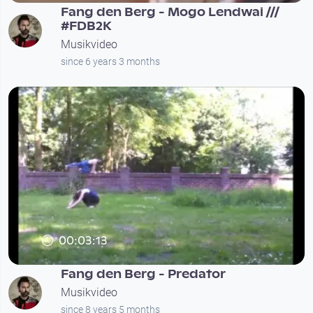
Fang den Berg - Mogo Lendwai ///
#FDB2K
Musikvideo
since 6 years 3 months
00:03:13
Fang den Berg - Predator
Musikvideo
since 8 years 5 months