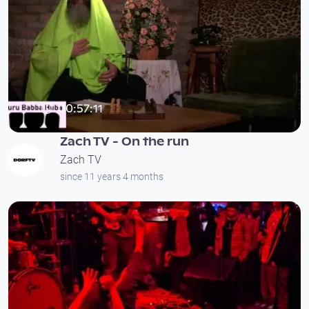
00:57:11
Zach TV - On the run
Zach TV
since 11 years 4 months