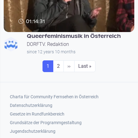
01:14:31
Queerfeminismusik in Österreich
DORFTV. Redaktion
since 12 years 10 months
Seitennummerierung
Seite
Seite
Next page
Last page
1
2
››
Last »
Footer 1
Charta für Community Fernsehen in Österreich
Datenschutzerklärung
Gesetze im Rundfunkbereich
Grundsätze der Programmgestaltung
Jugendschutzerklärung