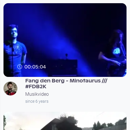
00:05:04
Fang den Berg - Minotaurus ///
#FDB2K
Musikvideo
since 6 years