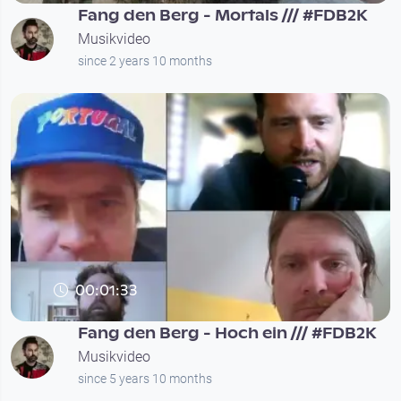
Fang den Berg - Mortals /// #FDB2K
Musikvideo
since 2 years 10 months
00:01:33
Fang den Berg - Hoch ein /// #FDB2K
Musikvideo
since 5 years 10 months