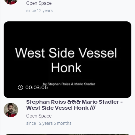
Open Space
since 12 years
00:03:06
Stephan Roiss &&& Mario Stadler -
West Side Vessel Honk ///
Open Space
since 12 years 6 months