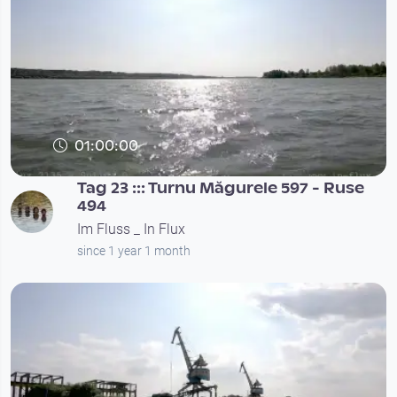
01:00:00
Tag 23 ::: Turnu Măgurele 597 - Ruse
494
Im Fluss _ In Flux
since 1 year 1 month