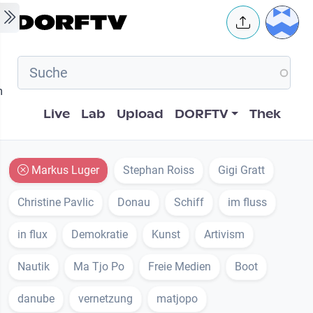
Skip to main content
User 
m
Hauptnavigation
Live
Lab
Upload
DORFTV
Thek
Markus Luger
Stephan Roiss
Gigi Gratt
Christine Pavlic
Donau
Schiff
im fluss
in flux
Demokratie
Kunst
Artivism
Nautik
Ma Tjo Po
Freie Medien
Boot
danube
vernetzung
matjopo