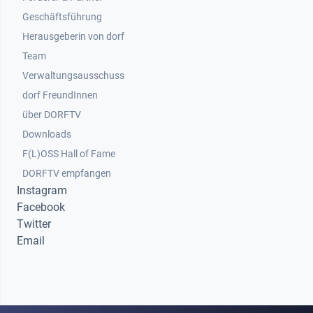
Geschäftsführung
Herausgeberin von dorf
Team
Verwaltungsausschuss
dorf FreundInnen
Footer 3
über DORFTV
Downloads
F(L)OSS Hall of Fame
Footer 4
DORFTV empfangen
Instagram
Facebook
Twitter
Email