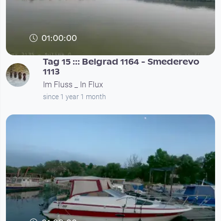
01:00:00
Tag 15 ::: Belgrad 1164 - Smederevo
1113
Im Fluss _ In Flux
since 1 year 1 month