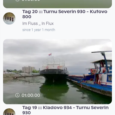
Tag 20 ::: Turnu Severin 930 - Kutovo
800
Im Fluss _ In Flux
since 1 year 1 month
01:00:00
Tag 19 ::: Kladovo 934 - Turnu Severin
930