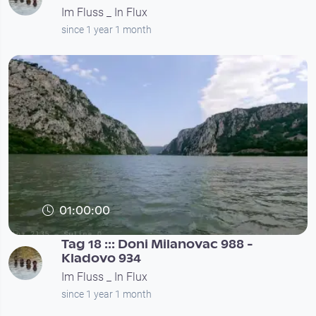
Im Fluss _ In Flux
since 1 year 1 month
01:00:00
Tag 18 ::: Doni Milanovac 988 -
Kladovo 934
Im Fluss _ In Flux
since 1 year 1 month