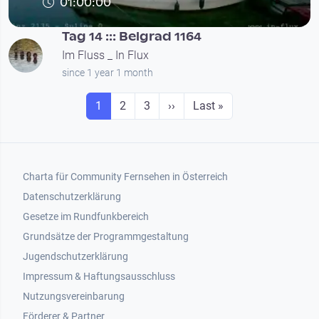
01:00:00
Tag 14 ::: Belgrad 1164
Im Fluss _ In Flux
since 1 year 1 month
Seitennummerierung
Seite
Seite
Seite
Next page
Last page
1
2
3
››
Last »
Footer 1
Charta für Community Fernsehen in Österreich
Datenschutzerklärung
Gesetze im Rundfunkbereich
Grundsätze der Programmgestaltung
Jugendschutzerklärung
Impressum & Haftungsausschluss
Nutzungsvereinbarung
Footer 2
Förderer & Partner