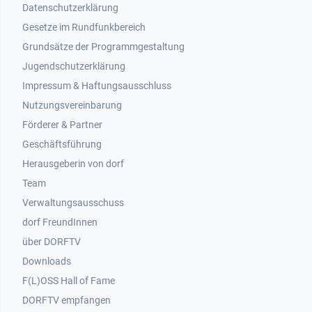
Datenschutzerklärung
Gesetze im Rundfunkbereich
Grundsätze der Programmgestaltung
Jugendschutzerklärung
Impressum & Haftungsausschluss
Nutzungsvereinbarung
Footer 2
Förderer & Partner
Geschäftsführung
Herausgeberin von dorf
Team
Verwaltungsausschuss
dorf FreundInnen
Footer 3
über DORFTV
Downloads
F(L)OSS Hall of Fame
Footer 4
DORFTV empfangen