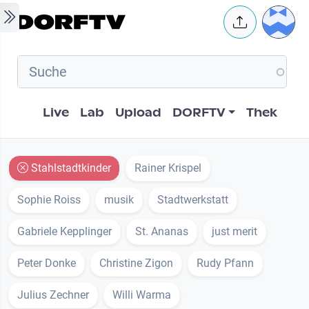
Skip to main content
User 
Hauptnavigation
Live
Lab
Upload
DORFTV
Thek
Stahlstadtkinder
Rainer Krispel
Sophie Roiss
musik
Stadtwerkstatt
Gabriele Kepplinger
St. Ananas
just merit
Peter Donke
Christine Zigon
Rudy Pfann
Julius Zechner
Willi Warma