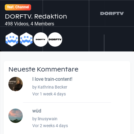
feat. Channel
DORFTV. Redaktion
498 Videos, 4 Members
Neueste Kommentare
I love train-content!
by Kathrina Becker
Vor 1 week 4 days
wüd
by linusywain
Vor 2 weeks 4 days