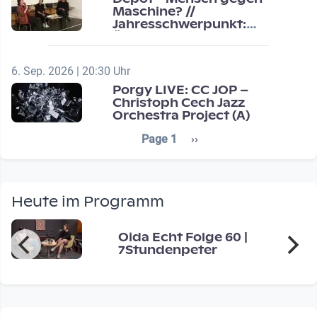
Maschine? //
Jahresschwerpunkt:
Übergänge / Transitions
6. Sep. 2026 | 20:30 Uhr
Porgy LIVE: CC JOP –
Christoph Cech Jazz
Orchestra Project (A)
Seitennummerierung
Next page
Page 1
››
Heute im Programm
Oida Echt Folge 60 |
7Stundenpeter