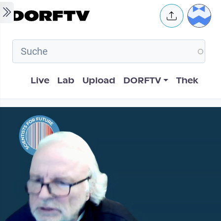
Skip to main content
User 
Hauptnavigation
Live
Lab
Upload
DORFTV
Thek