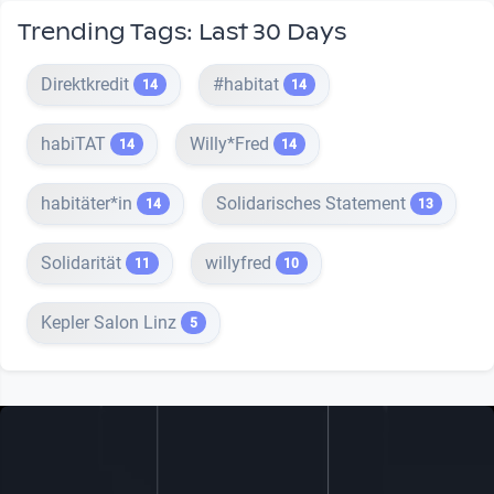
Trending Tags: Last 30 Days
Direktkredit
#habitat
14
14
habiTAT
Willy*Fred
14
14
habitäter*in
Solidarisches Statement
14
13
Solidarität
willyfred
11
10
Kepler Salon Linz
5