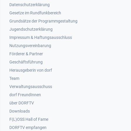
Datenschutzerklärung
Gesetze im Rundfunkbereich
Grundsätze der Programmgestaltung
Jugendschutzerklärung
Impressum & Haftungsausschluss
Nutzungsvereinbarung
Footer 2
Förderer & Partner
Geschäftsführung
Herausgeberin von dorf
Team
Verwaltungsausschuss
dorf FreundInnen
Footer 3
über DORFTV
Downloads
F(L)OSS Hall of Fame
Footer 4
DORFTV empfangen