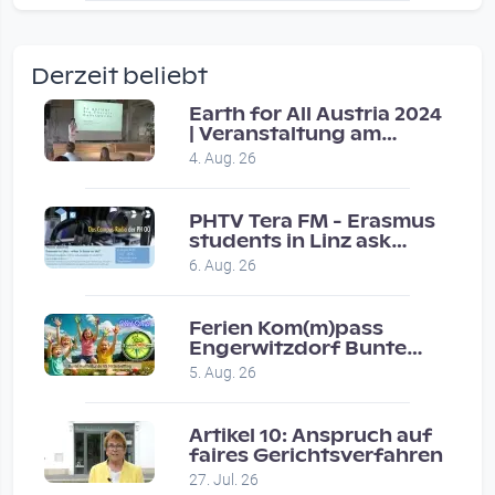
wow amazing, superior!!!!
by Verena Treul
Derzeit beliebt
Vor 2 weeks 4 days
Earth for All Austria 2024
| Veranstaltung am
Coole Sendung, tolle…
8.7.2024
4. Aug. 26
by ulrich
Vor 1 month 2 weeks
PHTV Tera FM - Erasmus
students in Linz ask
people on road for
Eure Show war super :-)…
6. Aug. 26
recommendations
by miklas_wauzler
Vor 1 month 2 weeks
Ferien Kom(m)pass
Engerwitzdorf Bunte
Hundestunde
5. Aug. 26
Artikel 10: Anspruch auf
faires Gerichtsverfahren
27. Jul. 26