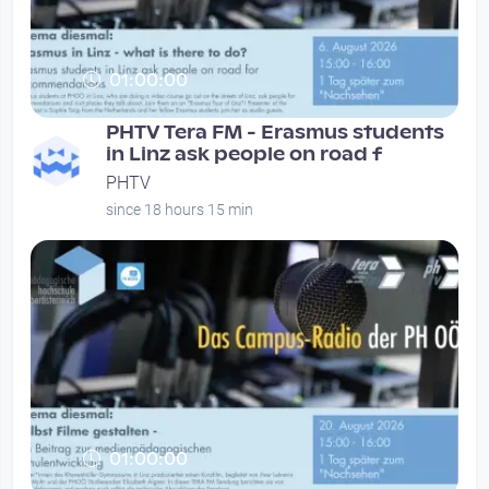
01:00:00
PHTV Tera FM - Erasmus students
in Linz ask people on road f
PHTV
since 18 hours 15 min
01:00:00