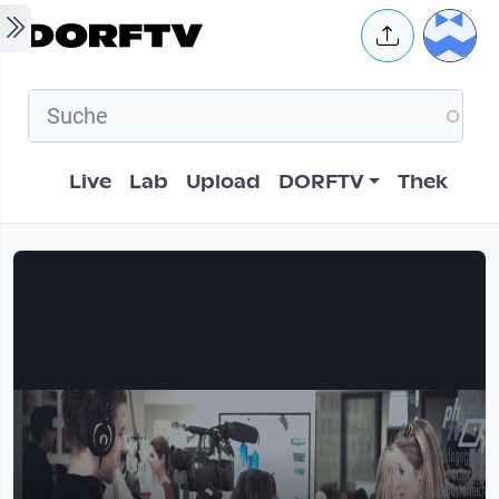
Skip to main content
User 
Hauptnavigation
Live
Lab
Upload
DORFTV
Thek