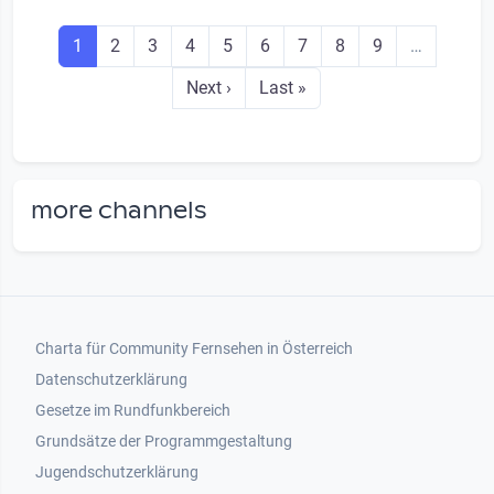
Seitennummerierung
Seite
Seite
Seite
Seite
Seite
Seite
Seite
Seite
Seite
1
2
3
4
5
6
7
8
9
…
Next page
Last page
Next ›
Last »
more channels
Footer 1
Charta für Community Fernsehen in Österreich
Datenschutzerklärung
Gesetze im Rundfunkbereich
Grundsätze der Programmgestaltung
Jugendschutzerklärung