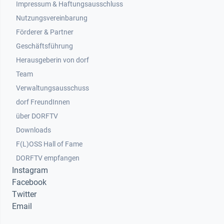
Impressum & Haftungsausschluss
Nutzungsvereinbarung
Footer 2
Förderer & Partner
Geschäftsführung
Herausgeberin von dorf
Team
Verwaltungsausschuss
dorf FreundInnen
Footer 3
über DORFTV
Downloads
F(L)OSS Hall of Fame
Footer 4
DORFTV empfangen
Instagram
Facebook
Twitter
Email