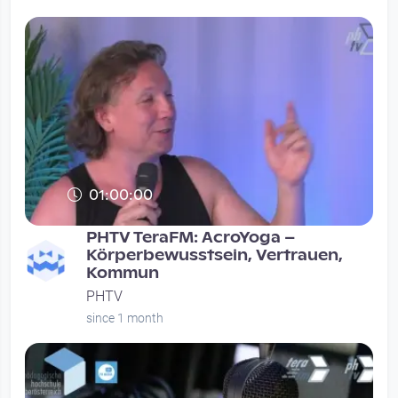
01:00:00
PHTV TeraFM: AcroYoga –
Körperbewusstsein, Vertrauen,
Kommun
PHTV
since 1 month