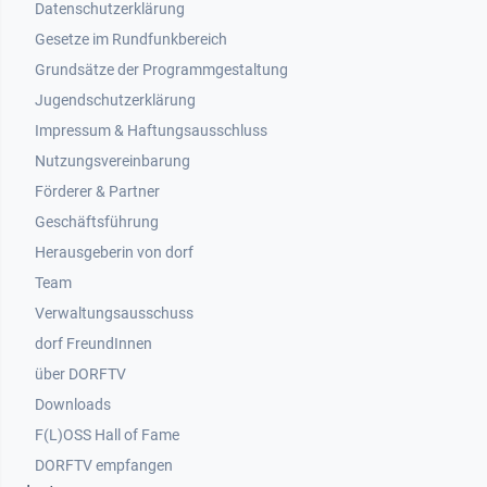
Datenschutzerklärung
Gesetze im Rundfunkbereich
Grundsätze der Programmgestaltung
Jugendschutzerklärung
Impressum & Haftungsausschluss
Nutzungsvereinbarung
Footer 2
Förderer & Partner
Geschäftsführung
Herausgeberin von dorf
Team
Verwaltungsausschuss
dorf FreundInnen
Footer 3
über DORFTV
Downloads
F(L)OSS Hall of Fame
Footer 4
DORFTV empfangen