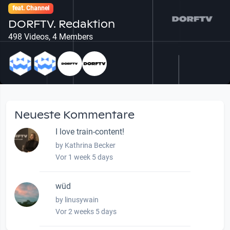
feat. Channel
DORFTV. Redaktion
498 Videos, 4 Members
Neueste Kommentare
I love train-content!
by Kathrina Becker
Vor 1 week 5 days
wüd
by linusywain
Vor 2 weeks 5 days