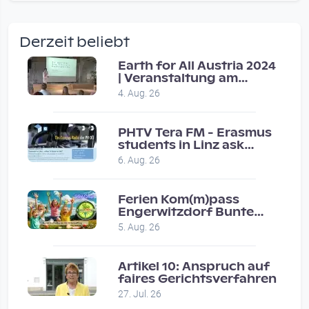
wow amazing, superior!!!!
by Verena Treul
Derzeit beliebt
Vor 2 weeks 5 days
Earth for All Austria 2024
| Veranstaltung am
Coole Sendung, tolle…
8.7.2024
4. Aug. 26
by ulrich
Vor 1 month 2 weeks
PHTV Tera FM - Erasmus
students in Linz ask
people on road for
Eure Show war super :-)…
6. Aug. 26
recommendations
by miklas_wauzler
Vor 1 month 2 weeks
Ferien Kom(m)pass
Engerwitzdorf Bunte
Hundestunde
5. Aug. 26
Artikel 10: Anspruch auf
faires Gerichtsverfahren
27. Jul. 26