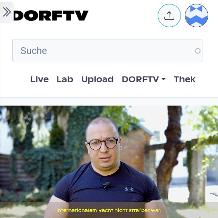
Skip to main content
User 
Hauptnavigation
Live
Lab
Upload
DORFTV
Thek