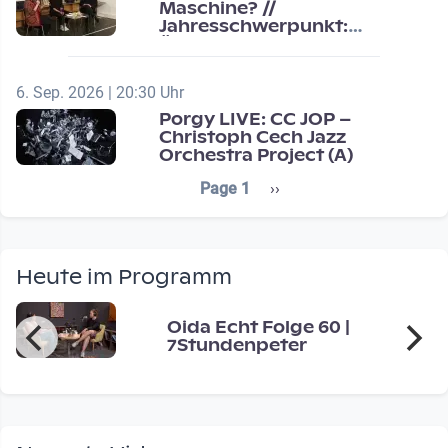
Maschine? //
Jahresschwerpunkt:
Übergänge / Transitions
6. Sep. 2026 | 20:30 Uhr
Porgy LIVE: CC JOP –
Christoph Cech Jazz
Orchestra Project (A)
Seitennummerierung
Next page
Page 1
››
Heute im Programm
Oida Echt Folge 60 |
7Stundenpeter