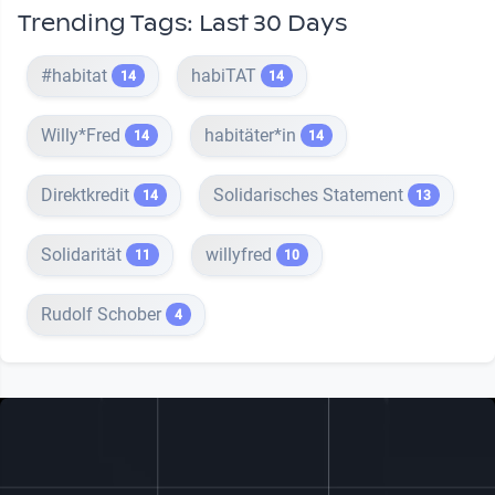
Trending Tags: Last 30 Days
#habitat
habiTAT
14
14
Willy*Fred
habitäter*in
14
14
Direktkredit
Solidarisches Statement
14
13
Solidarität
willyfred
11
10
Rudolf Schober
4