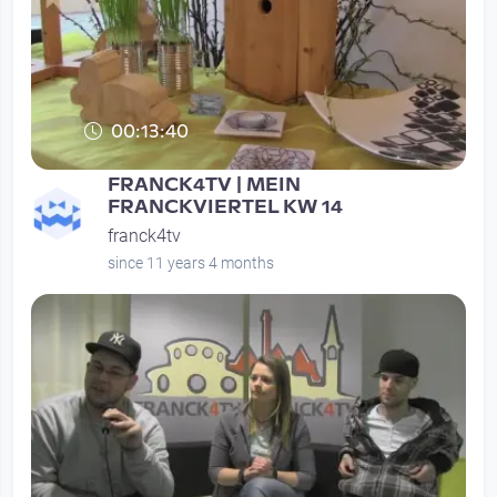
00:13:40
FRANCK4TV | MEIN
FRANCKVIERTEL KW 14
franck4tv
since 11 years 4 months