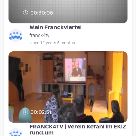
00:30:06
Mein Franckviertel
franck4tv
since 11 years 5 months
00:02:51
FRANCK4TV | Verein Ketani im EKiZ
rund.um