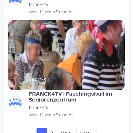
franck4tv
since 11 years 5 months
00:11:30
FRANCK4TV | Faschingsball im
Seniorenzentrum
franck4tv
since 11 years 5 months
Seitennummerierung