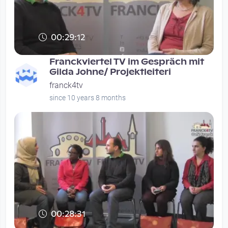
00:29:12
Franckviertel TV im Gespräch mit
Gilda Johne/ Projektleiteri
franck4tv
since 10 years 8 months
00:28:31