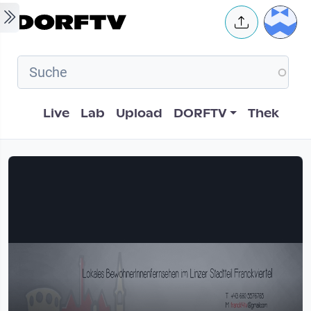
Skip to main content
User 
Hauptnavigation
Live
Lab
Upload
DORFTV
Thek