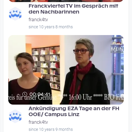
Franckviertel TV im Gespräch mit
den Nachbarinnen
franck4tv
since 10 years 8 months
00:04:41
Ankündigung EZA Tage an der FH
OOE/ Campus Linz
franck4tv
since 10 years 9 months