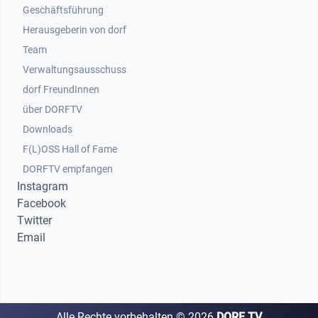
Geschäftsführung
Herausgeberin von dorf
Team
Verwaltungsausschuss
dorf FreundInnen
Footer 3
über DORFTV
Downloads
F(L)OSS Hall of Fame
Footer 4
DORFTV empfangen
Instagram
Facebook
Twitter
Email
Alle Rechte vorbehalten ©
2026
DORF TV