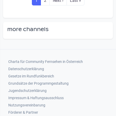
Seite
Seite
Next page
Last page
1
2
Next ›
Last »
more channels
Footer 1
Charta für Community Fernsehen in Österreich
Datenschutzerklärung
Gesetze im Rundfunkbereich
Grundsätze der Programmgestaltung
Jugendschutzerklärung
Impressum & Haftungsausschluss
Nutzungsvereinbarung
Footer 2
Förderer & Partner