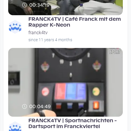
00:34:19
FRANCK4TV | Café Franck mit dem
Rapper K-Neon
franck4tv
since 11 years 4 months
00:04:49
FRANCK4TV | Sportnachrichten -
Dartsport im Franckviertel