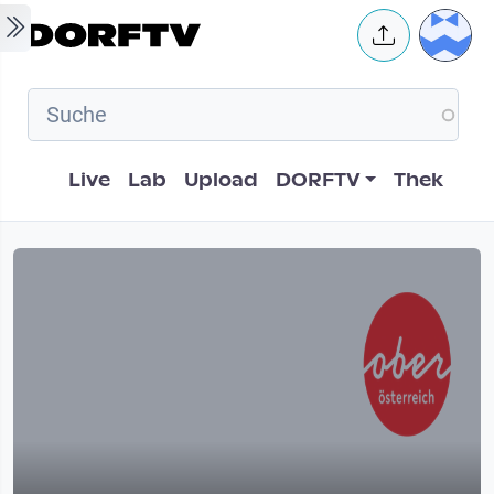
Skip to main content
User 
Hauptnavigation
Live
Lab
Upload
DORFTV
Thek