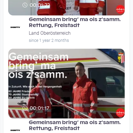
00:01:22
Gemeinsam bring’ ma ois z’samm.
Rettung, Freistadt
Land Oberösterreich
since 1 year 2 months
00:01:17
Gemeinsam bring’ ma ois z’samm.
Rettung, Freistadt