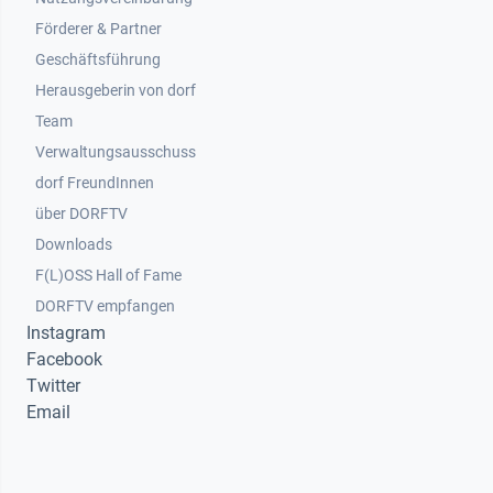
Footer 2
Förderer & Partner
Geschäftsführung
Herausgeberin von dorf
Team
Verwaltungsausschuss
dorf FreundInnen
Footer 3
über DORFTV
Downloads
F(L)OSS Hall of Fame
Footer 4
DORFTV empfangen
Instagram
Facebook
Twitter
Email