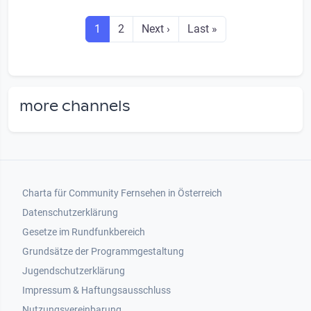
Seitennummerierung
Seite
Seite
Next page
Last page
1
2
Next ›
Last »
more channels
Footer 1
Charta für Community Fernsehen in Österreich
Datenschutzerklärung
Gesetze im Rundfunkbereich
Grundsätze der Programmgestaltung
Jugendschutzerklärung
Impressum & Haftungsausschluss
Nutzungsvereinbarung