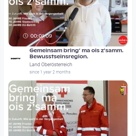
00:01:09
Gemeinsam bring’ ma ois z’samm.
Bewusstseinsregion.
Land Oberösterreich
since 1 year 2 months