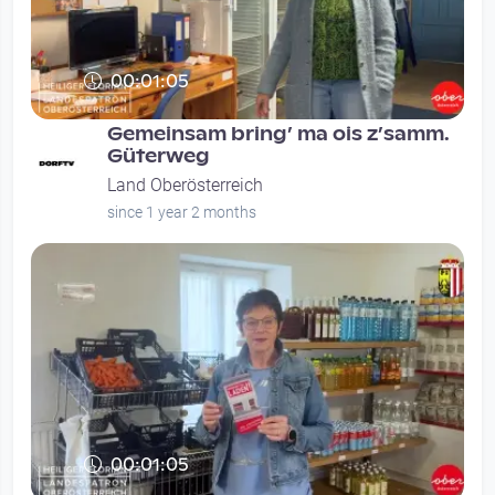
00:01:05
Gemeinsam bring’ ma ois z’samm.
Güterweg
Land Oberösterreich
since 1 year 2 months
00:01:05