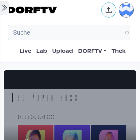
Skip to main content
User 
Hauptnavigation
Live
Lab
Upload
DORFTV
Thek