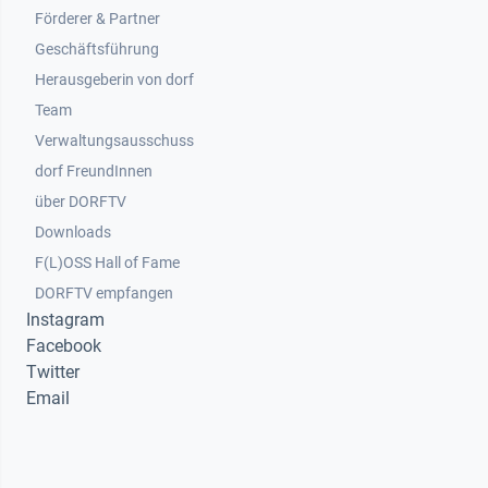
Footer 2
Förderer & Partner
Geschäftsführung
Herausgeberin von dorf
Team
Verwaltungsausschuss
dorf FreundInnen
Footer 3
über DORFTV
Downloads
F(L)OSS Hall of Fame
Footer 4
DORFTV empfangen
Instagram
Facebook
Twitter
Email