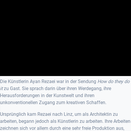
Die Künstlerin Ayan Rezaei war in der Sendung
How do they do
it
zu Gast. Sie sprach darin über ihren Werdegang, ihre
Herausforderungen in der Kunstwelt und ihren
unkonventionellen Zugang zum kreativen Schaffen.
Ursprünglich kam Rezaei nach Linz, um als Architektin zu
arbeiten, begann jedoch als Künstlerin zu arbeiten. Ihre Arbeiten
zeichnen sich vor allem durch eine sehr freie Produktion aus,