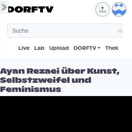
Skip to main content
User 
Hauptnavigation
Live
Lab
Upload
DORFTV
Thek
Ayan Rezaei über Kunst,
Selbstzweifel und
Feminismus