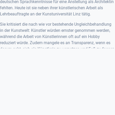
deutschen Sprachkenntnisse für eine Anstellung als Architektin
fehlten. Heute ist sie neben ihrer künstlerischen Arbeit als
Lehrbeauftragte an der Kunstuniversität Linz tätig.
Sie kritisiert die nach wie vor bestehende Ungleichbehandlung
in der Kunstwelt: Künstler würden ernster genommen werden,
während die Arbeit von Künstlerinnen oft auf ein Hobby
reduziert würde. Zudem mangele es an Transparenz, wenn es
darum geht, sich als Künstlerin zu vernetzen und Fuß zu fassen
– eine Herausforderung, die sie mit ihrer Lehrtätigkeit angehen
möchte.
Ein weiteres zentrales Thema ist der Raum für Kreativität: Ein
eigenes Studio steigere die Produktivität enorm, sagt Rezaei.
Man könne sich mit den eigenen Gedanken und Ideen viel
besser verbinden. Doch nicht jede Künstlerin hat die
Möglichkeit, sich diesen Luxus zu leisten. Auch ihre persönliche
Lebensweise ist von der Kunst geprägt: Keine Kinder zu haben
und allein zu leben, war eine bewusste Entscheidung, die sie für
ihre Kunst treffen musste – anders könne sie es sich nicht