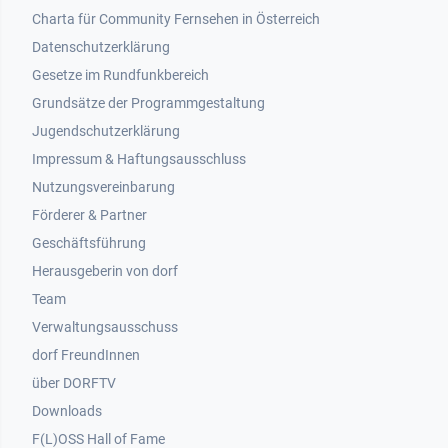
Footer 1
Charta für Community Fernsehen in Österreich
Datenschutzerklärung
Gesetze im Rundfunkbereich
Grundsätze der Programmgestaltung
Jugendschutzerklärung
Impressum & Haftungsausschluss
Nutzungsvereinbarung
Footer 2
Förderer & Partner
Geschäftsführung
Herausgeberin von dorf
Team
Verwaltungsausschuss
dorf FreundInnen
Footer 3
über DORFTV
Downloads
F(L)OSS Hall of Fame