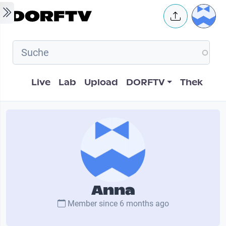
Skip to main content
User 
Hauptnavigation
Live
Lab
Upload
DORFTV
Thek
Anna
Member since
6 months ago