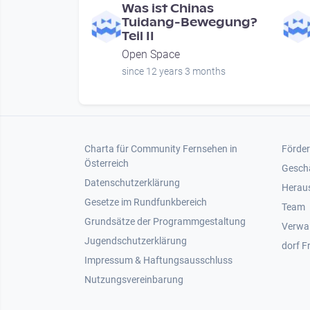
Was ist Chinas
Tuidang-Bewegung?
Teil II
Open Space
since 12 years 3 months
Footer 1
Foot
Charta für Community Fernsehen in
Förder
Österreich
Gesch
Datenschutzerklärung
Heraus
Gesetze im Rundfunkbereich
Team
Grundsätze der Programmgestaltung
Verwa
Jugendschutzerklärung
dorf F
Impressum & Haftungsausschluss
Nutzungsvereinbarung