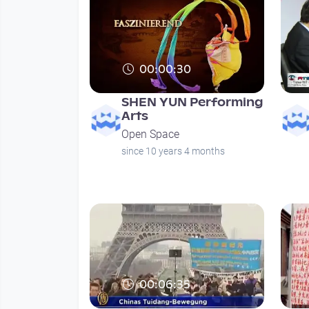
00:00:30
SHEN YUN Performing
Arts
Open Space
since 10 years 4 months
00:06:35