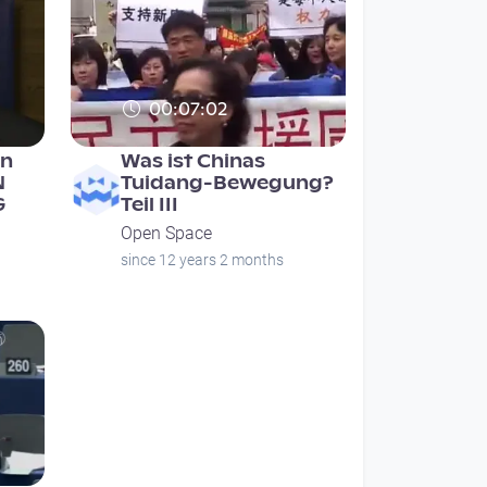
00:07:02
en
Was ist Chinas
N
Tuidang-Bewegung?
G
Teil III
Open Space
since 12 years 2 months