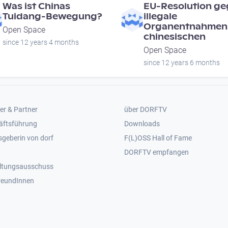
Was ist Chinas
EU-Resolution g
Tuidang-Bewegung?
illegale
Organentnahmen
Open Space
chinesischen
since 12 years 4 months
Open Space
since 12 years 6 months
er 2
Footer 3
er & Partner
über DORFTV
äftsführung
Downloads
geberin von dorf
F(L)OSS Hall of Fame
Footer 4
DORFTV empfangen
ltungsausschuss
reundInnen