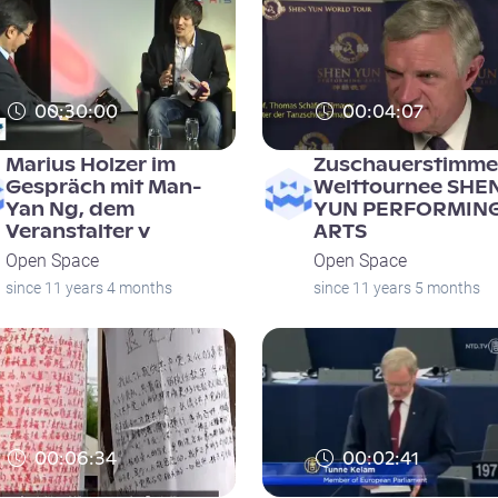
00:30:00
00:04:07
Marius Holzer im
Zuschauerstimm
Gespräch mit Man-
Welttournee SHE
Yan Ng, dem
YUN PERFORMIN
Veranstalter v
ARTS
Open Space
Open Space
since 11 years 4 months
since 11 years 5 months
00:06:34
00:02:41