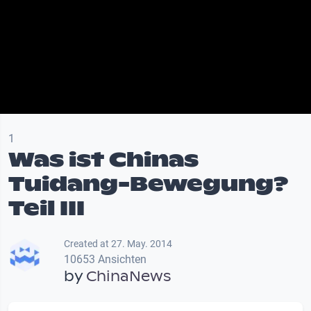
1
Was ist Chinas
Tuidang-Bewegung?
Teil III
Created at 27. May. 2014
10653 Ansichten
by
ChinaNews