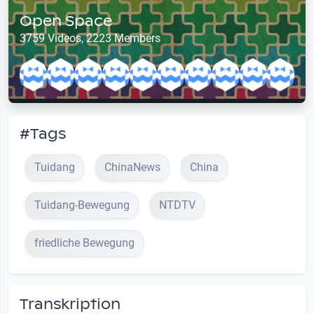
Open Space
3759 Videos, 2223 Members
#Tags
Tuidang
ChinaNews
China
Tuidang-Bewegung
NTDTV
friedliche Bewegung
Transkription