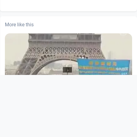
More like this
00:06:35
Was ist Chinas Tuidang-Bewegung?
Teil II
Open Space
since 12 years 3 months