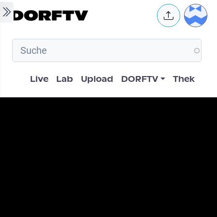
Skip to main content
User 
Hauptnavigation
Live
Lab
Upload
DORFTV
Thek