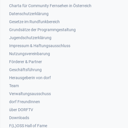
Footer 1
Charta für Community Fernsehen in Österreich
Datenschutzerklärung
Gesetze im Rundfunkbereich
Grundsätze der Programmgestaltung
Jugendschutzerklärung
Impressum & Haftungsausschluss
Nutzungsvereinbarung
Footer 2
Förderer & Partner
Geschäftsführung
Herausgeberin von dorf
Team
Verwaltungsausschuss
dorf FreundInnen
Footer 3
über DORFTV
Downloads
F(L)OSS Hall of Fame