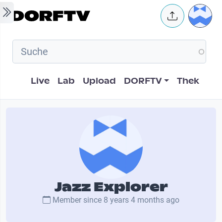
Skip to main content
User 
Hauptnavigation
Live
Lab
Upload
DORFTV
Thek
Jazz Explorer
Member since
8 years 4 months ago