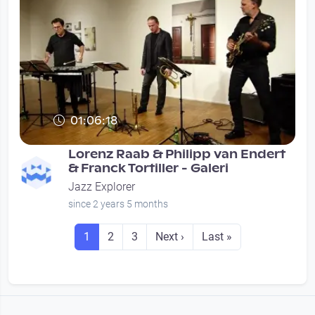
01:06:18
Lorenz Raab & Philipp van Endert
& Franck Tortiller - Galeri
Jazz Explorer
since 2 years 5 months
Seitennummerierung
Seite
Seite
Seite
Next page
Last page
1
2
3
Next ›
Last »