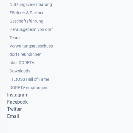
Nutzungsvereinbarung
Footer 2
Förderer & Partner
Geschäftsführung
Herausgeberin von dorf
Team
Verwaltungsausschuss
dorf FreundInnen
Footer 3
über DORFTV
Downloads
F(L)OSS Hall of Fame
Footer 4
DORFTV empfangen
Instagram
Facebook
Twitter
Email