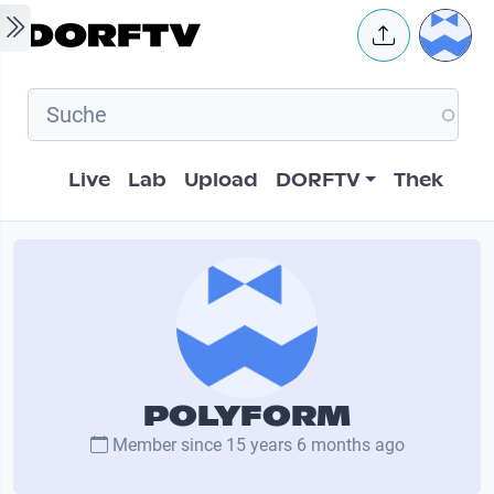
Skip to main content
User 
Hauptnavigation
Live
Lab
Upload
DORFTV
Thek
POLYFORM
Member since
15 years 6 months ago