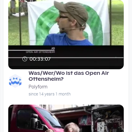
00:33:07
Was/Wer/Wo ist das Open Air
Ottensheim?
Polyform
since 14 years 1 month