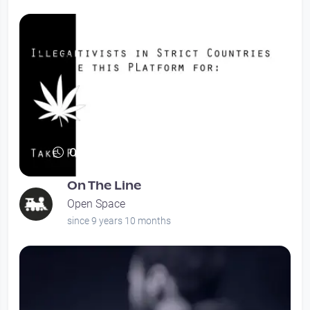
00:05:08
On The Line
Open Space
since 9 years 10 months