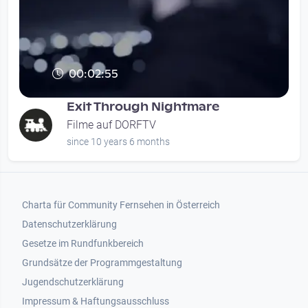
00:02:55
Exit Through Nightmare
Filme auf DORFTV
since 10 years 6 months
Footer 1
Charta für Community Fernsehen in Österreich
Datenschutzerklärung
Gesetze im Rundfunkbereich
Grundsätze der Programmgestaltung
Jugendschutzerklärung
Impressum & Haftungsausschluss