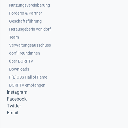
Nutzungsvereinbarung
Footer 2
Förderer & Partner
Geschäftsführung
Herausgeberin von dorf
Team
Verwaltungsausschuss
dorf FreundInnen
Footer 3
über DORFTV
Downloads
F(L)OSS Hall of Fame
Footer 4
DORFTV empfangen
Instagram
Facebook
Twitter
Email