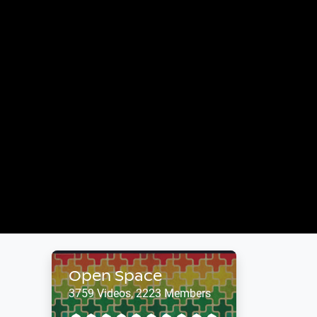
Open Space
3759 Videos, 2223 Members