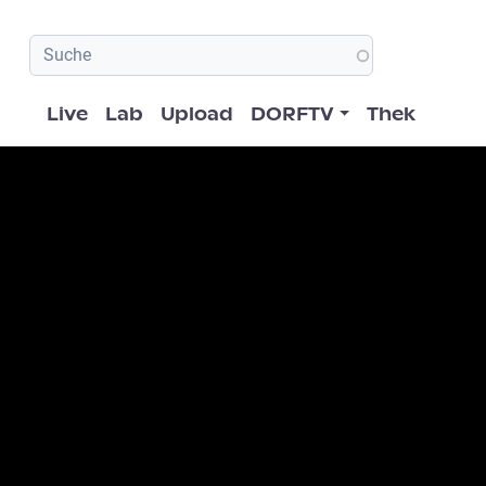
Hauptnavigation
Live
Lab
Upload
DORFTV
Thek