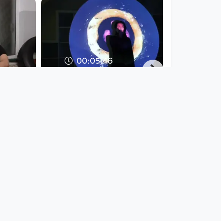
00:05:46
- Dean
LAS DOS CARAS –
Premiere (Ausschnitt)
Open Space
since 9 years 4 months