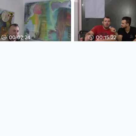
00:02:24
00:15:22
so a spüh
CGS Podcast#14
Lister_english
Open Space
Open Space
since 9 years 4 months
since 9 years 4 months