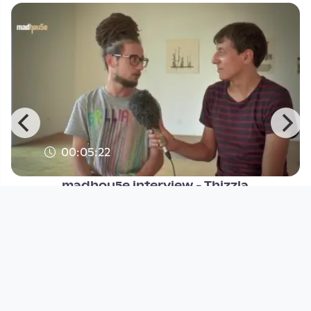
00:05:22
madhou5e interview - Thizzla
madhou5e
since 11 years 11 months
Footer 1
Charta für Community Fernsehen in Österreich