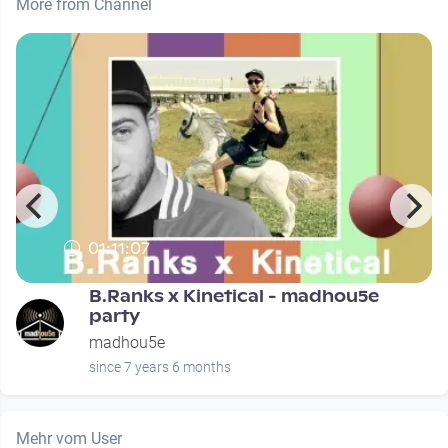
More from Channel
01:11:07
B.Ranks x Kinetical - madhou5e
party
madhou5e
since 7 years 6 months
Mehr vom User