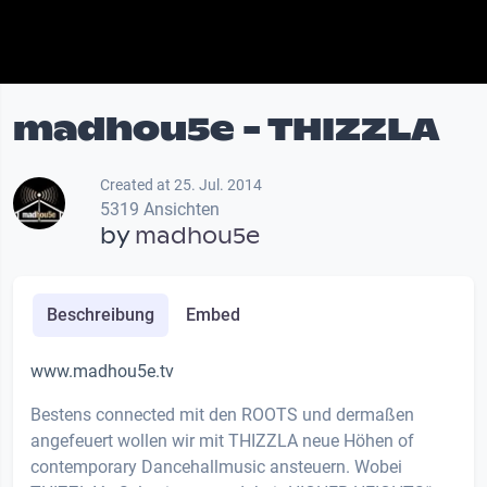
madhou5e - THIZZLA
Created at 25. Jul. 2014
5319 Ansichten
by
madhou5e
Beschreibung
Embed
www.madhou5e.tv
Bestens connected mit den ROOTS und dermaßen
angefeuert wollen wir mit THIZZLA neue Höhen of
contemporary Dancehallmusic ansteuern. Wobei