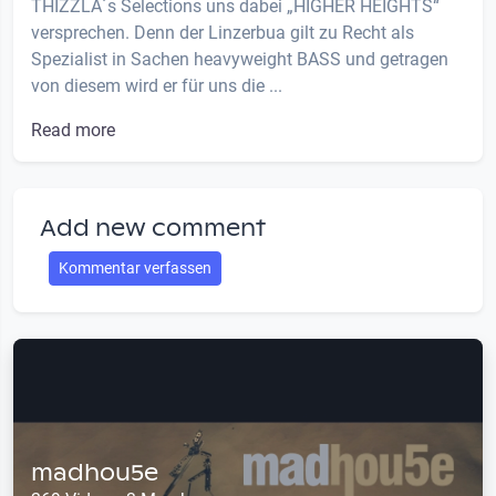
THIZZLA´s Selections uns dabei „HIGHER HEIGHTS“
versprechen. Denn der Linzerbua gilt zu Recht als
Spezialist in Sachen heavyweight BASS und getragen
von diesem wird er für uns die ...
Read more
Add new comment
Kommentar verfassen
madhou5e