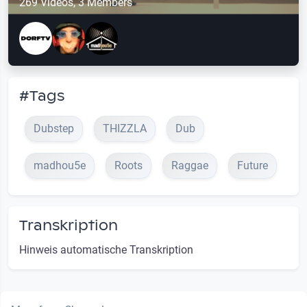
269 Videos, 3 Members
#Tags
Dubstep
THIZZLA
Dub
madhou5e
Roots
Raggae
Future
Transkription
Hinweis automatische Transkription