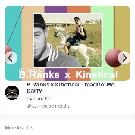
01:11:07
B.Ranks x Kinetical - madhou5e
party
madhou5e
since 7 years 6 months
More like this