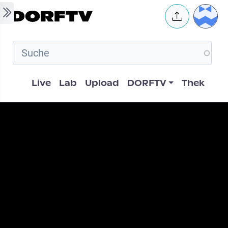
Skip to main content
User 
Hauptnavigation
Live
Lab
Upload
DORFTV
Thek