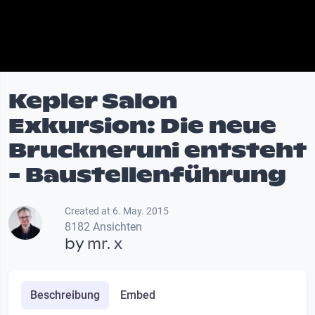
Kepler Salon
Exkursion: Die neue
Bruckneruni entsteht
- Baustellenführung
Created at 6. May. 2015
8182 Ansichten
by
mr. x
Beschreibung
Embed