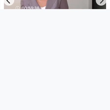
00:59:38
Frauen in der Wirtschaft -
Universitätsdirektorin Brigitte M
Frauen in der Wirtschaft
since 9 years 10 months
Footer 1
Charta für Community Fernsehen in Österreich
Datenschutzerklärung
Gesetze im Rundfunkbereich
Grundsätze der Programmgestaltung
Jugendschutzerklärung
Impressum & Haftungsausschluss
Nutzungsvereinbarung