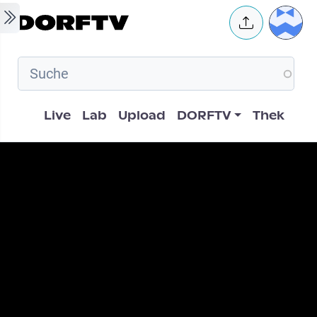
Skip to main content
User 
Hauptnavigation
Live
Lab
Upload
DORFTV
Thek