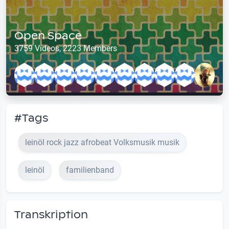
Open Space
3759 Videos, 2223 Members
#Tags
leinöl rock jazz afrobeat Volksmusik musik
leinöl
familienband
Transkription