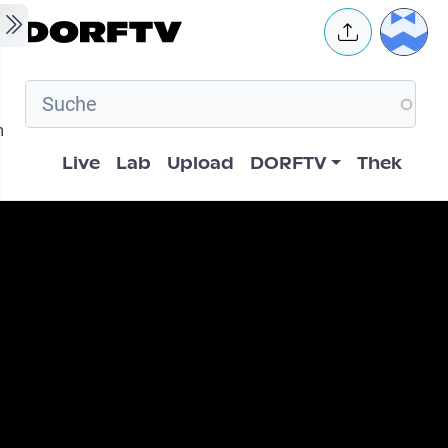
Skip to main content
User 
m
Hauptnavigation
Live
Lab
Upload
DORFTV
Thek