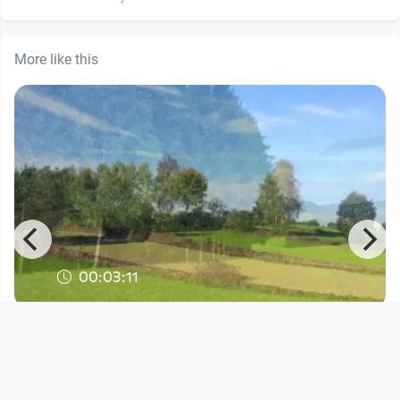
More like this
00:03:11
"Va Aign da her" von der
Familienband LeinÖl
Musikvideo
since 10 years 7 months