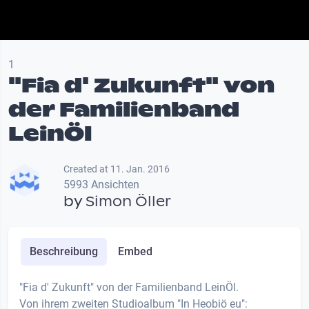
1
"Fia d' Zukunft" von
der Familienband
LeinÖl
Created at 11. Jan. 2016
5993 Ansichten
by
Simon Öller
Beschreibung
Embed
"Fia d' Zukunft" von der Familienband LeinÖl.
Von ihrem zweiten Studioalbum "In Heobiö eu":