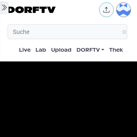
Skip to main content
User 
Hauptnavigation
Live
Lab
Upload
DORFTV
Thek