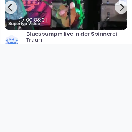
00:08:01
Bluespumpm live in der Spinnerei
Traun
Supertyp Videos
since 10 years 6 months
Footer 1
Charta für Community Fernsehen in Österreich
Datenschutzerklärung
Gesetze im Rundfunkbereich
Grundsätze der Programmgestaltung
Jugendschutzerklärung
Impressum & Haftungsausschluss
Nutzungsvereinbarung