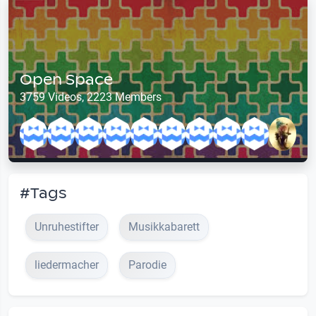
Open Space
3759 Videos, 2223 Members
#Tags
Unruhestifter
Musikkabarett
liedermacher
Parodie