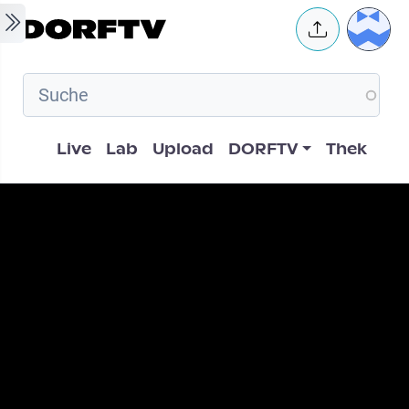
Skip to main content
User 
Hauptnavigation
Live
Lab
Upload
DORFTV
Thek