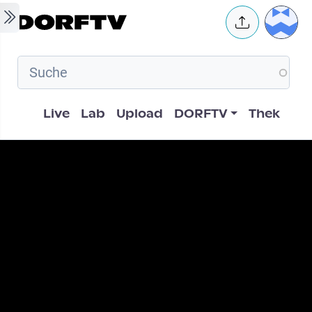
Skip to main content
User 
Hauptnavigation
Live
Lab
Upload
DORFTV
Thek