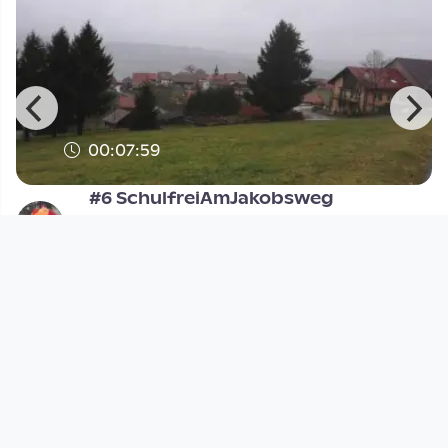
00:07:59
#6 SchulfreiAmJakobsweg
DraLinzi TV
since 8 years 6 months
Footer 1
Charta für Community Fernsehen in Österreich
Datenschutzerklärung
Gesetze im Rundfunkbereich
Grundsätze der Programmgestaltung