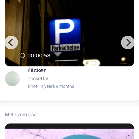
00:00:58
flicker
pocketTV
since 14 years 9 months
Mehr vom User