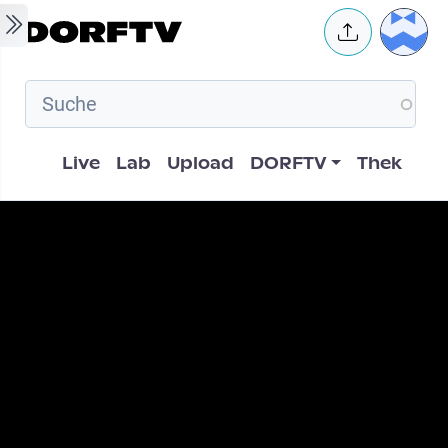
Skip to main content
User 
Hauptnavigation
Live
Lab
Upload
DORFTV
Thek