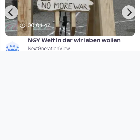
00:04:47
NGY Welt in der wir leben wollen
NextGnerationView
since 1 year 8 months
Footer 1
Charta für Community Fernsehen in Österreich
Datenschutzerklärung
Gesetze im Rundfunkbereich
Grundsätze der Programmgestaltung
Jugendschutzerklärung
Impressum & Haftungsausschluss