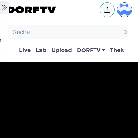
Skip to main content
User 
m
Hauptnavigation
Live
Lab
Upload
DORFTV
Thek