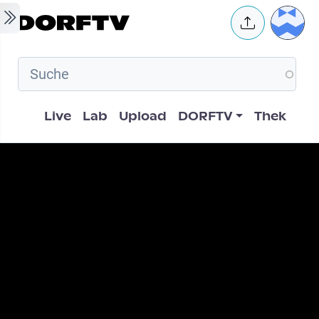
Skip to main content
User 
Hauptnavigation
Live
Lab
Upload
DORFTV
Thek