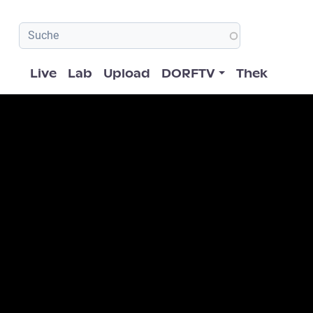
Hauptnavigation
Live
Lab
Upload
DORFTV
Thek