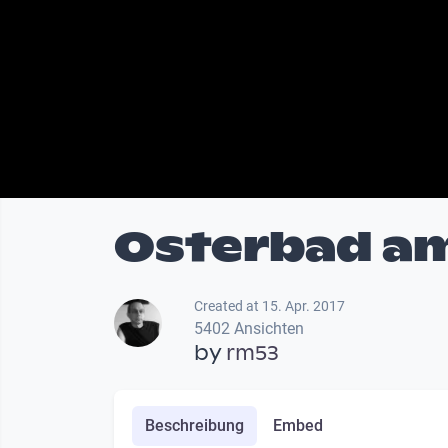
Osterbad am
Created at 15. Apr. 2017
5402 Ansichten
by
rm53
Beschreibung
Embed