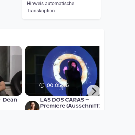
Hinweis automatische
Transkription
00:05:46
- Dean
LAS DOS CARAS –
Premiere (Ausschnitt)
Open Space
since 9 years 4 months