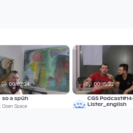
00:02:24
00:15:22
so a spüh
CGS Podcast#14
Lister_english
Open Space
Open Space
since 9 years 4 months
since 9 years 4 months