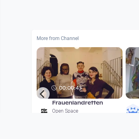
More from Channel
00:00:43
Frauenlandretten
hung
Open Space
since 8 years
nths