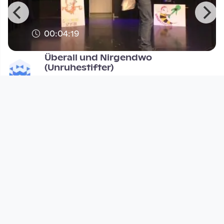
00:04:19
Überall und Nirgendwo
(Unruhestifter)
Open Space
since 10 years 4 months
Footer 1
Charta für Community Fernsehen in Österreich
Datenschutzerklärung
Gesetze im Rundfunkbereich
Grundsätze der Programmgestaltung
Jugendschutzerklärung
Impressum & Haftungsausschluss
Nutzungsvereinbarung