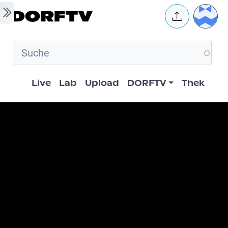
Skip to main content
User 
Hauptnavigation
Live
Lab
Upload
DORFTV
Thek