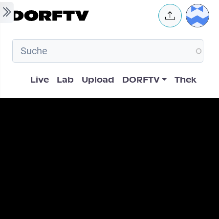
Skip to main content
User 
Hauptnavigation
Live
Lab
Upload
DORFTV
Thek