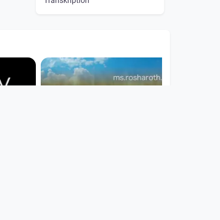
Transkription
00:20:29
bensee
slow tv - wasser
Multiauge
since 7 years 6 months