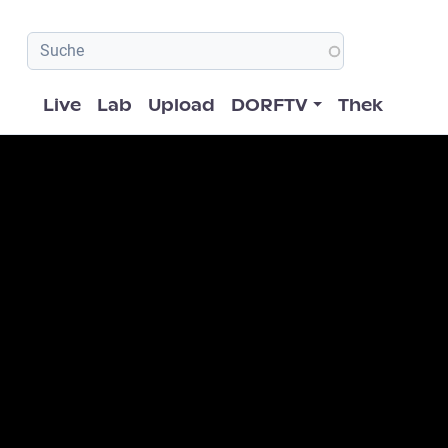
Hauptnavigation
Live
Lab
Upload
DORFTV
Thek