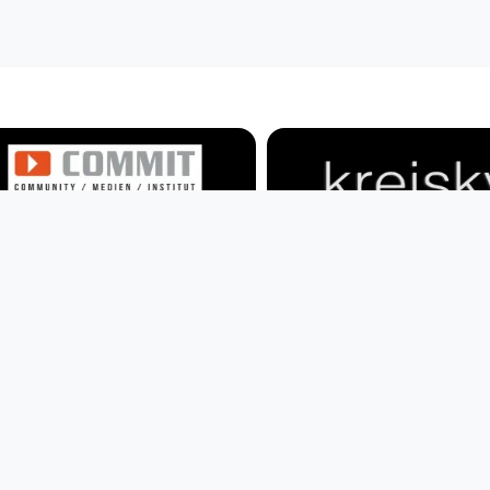
00:35:55
00:59:57
COMMIT -
kreisky - kino e
Medienhandeln und
Multiauge
Spracherwerb II
since 7 years 6 months
Multiauge
since 8 years 9 months