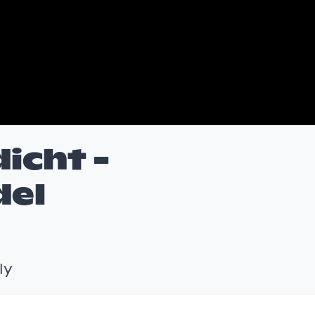
icht -
del
ly