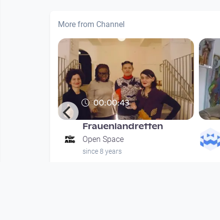
More from Channel
00:00:43
Frauenlandretten
hung
Open Space
since 8 years
nths
Mehr vom User