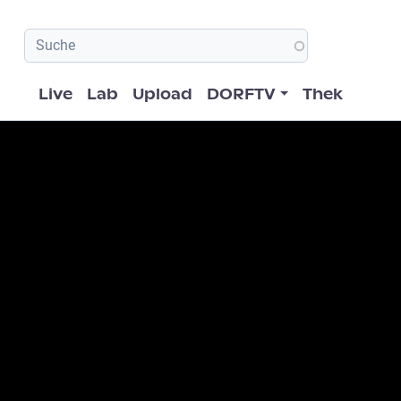
Hauptnavigation
Live
Lab
Upload
DORFTV
Thek