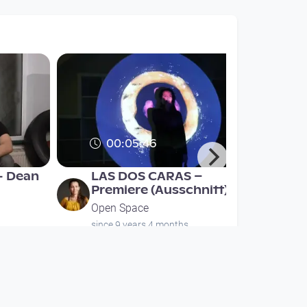
00:05:46
- Dean
LAS DOS CARAS –
Premiere (Ausschnitt)
Open Space
since 9 years 4 months