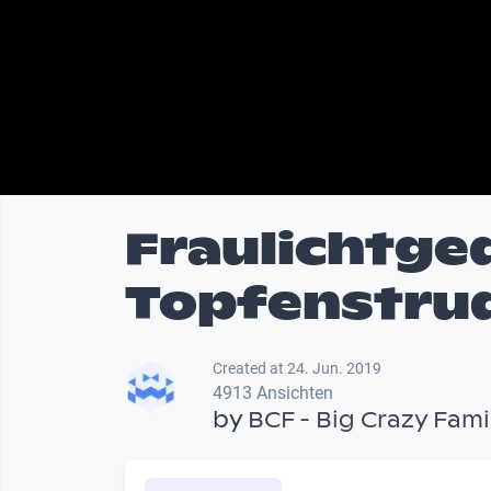
Fraulichtged
Topfenstru
Created at 24. Jun. 2019
4913 Ansichten
by
BCF - Big Crazy Fami