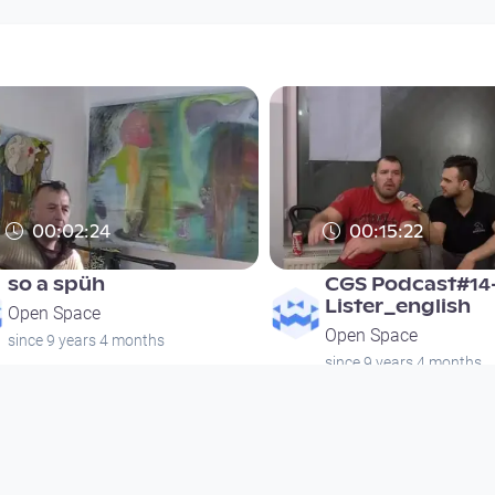
00:02:24
00:15:22
so a spüh
CGS Podcast#14
Lister_english
Open Space
Open Space
since 9 years 4 months
since 9 years 4 months