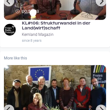
00:55:23
KL#106: Strukturwandel in der
Land(wirt)schaft
Kernland Magazin
since 8 years
More like this