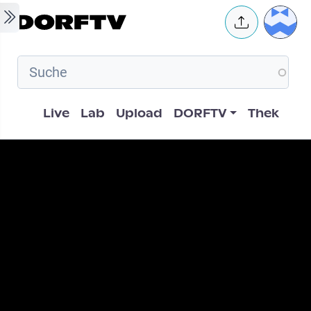
Skip to main content
User 
Hauptnavigation
Live
Lab
Upload
DORFTV
Thek