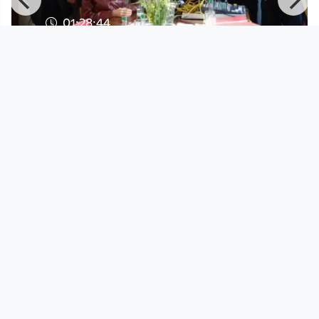
01:28:44
Netzwerktreffen "Burgvereine" in
Reichenstein
FRF TV - Radio schauen
since 7 years 2 months
Footer 1
Charta für Community Fernsehen in Österreich
Datenschutzerklärung
Gesetze im Rundfunkbereich
Grundsätze der Programmgestaltung
Jugendschutzerklärung
Impressum & Haftungsausschluss
Nutzungsvereinbarung