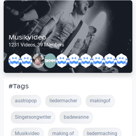
Musikvideo
1231 Videos, 39 Members
#Tags
austropop
liedermacher
makingof
Singersongwriter
badewanne
Musikvideo
making of
liedermaching