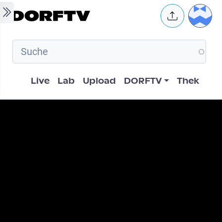
Skip to main content
User 
Hauptnavigation
Live
Lab
Upload
DORFTV
Thek